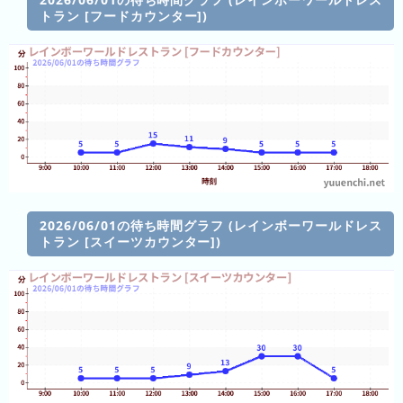
グ
トラン [フードカウンター])
去
年
の
ラ
ン
キ
ン
グ
2026/06/01の待ち時間グラフ (レインボーワールドレス
トラン [スイーツカウンター])
今
待
日
ち
こ
時
れ
間
ま
グ
で
ラ