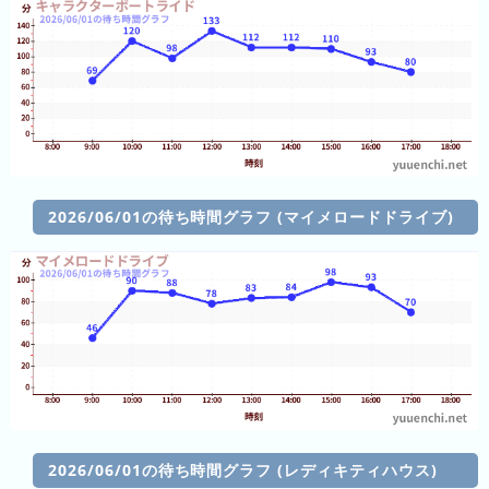
ン
キ
キ
ン
ン
グ
グ
昨
日
の
ラ
2026/06/01の待ち時間グラフ (マイメロードドライブ)
ン
キ
ン
グ
今
月
の
ラ
ン
2026/06/01の待ち時間グラフ (レディキティハウス)
キ