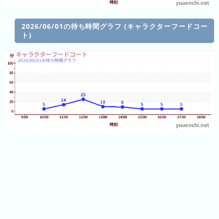
の
フ
混
2026/06/01の待ち時間グラフ (キャラクターフードコー
雑
ト)
グ
ラ
フ
直
近
３
週
間
1
日
前
2
日
前