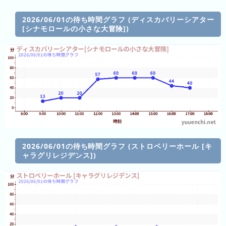
の
ラ
シ
ラ
ン
ョ
2026/06/01の待ち時間グラフ (ディスカバリーシアター
ン
キ
[シナモロールの小さな大冒険])
ン
キ
ン
一
ン
グ
覧
グ
昨
日
の
ラ
ン
キ
2026/06/01の待ち時間グラフ (ストロベリーホール [キ
ン
ャラグリレジデンス])
グ
今
月
の
ラ