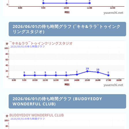
ン
キ
ン
グ
2026/06/01の待ち時間グラフ (‾キキ&ララ‾トゥインク
リングスタジオ)
先
月
の
ラ
ン
キ
ン
グ
今
2026/06/01の待ち時間グラフ (BUDDYEDDY
年
WONDERFUL CLUB)
の
ラ
ン