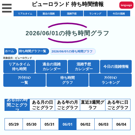
ピューロランド 待ち時間情報
☰
language
リアルタイム
過去の混雑
混雑予想
ランキング
今日の混雑
English
한국어
2026/06/01の待ち時間グラフ
リ
繁體中文
ア
ホーム
待ち時間グラフ一覧
2026/06/01の待ち時間グラフ
简体中文
混
ル
画像提供：
ピューロランド
雑
タ
リアルタイム
過去の混雑
混雑予想
ภาษาไทย
今日の混雑情報
混
カ
待ち時間
カレンダー
カレンダー
イ
雑
レ
ム
ｱﾄﾗｸｼｮﾝ
待ち時間
ｱﾄﾗｸｼｮﾝ
日本語
レ
一覧
グラフ
ランキング
予
ン
待
ス
想
ダ
ち
シ
ト
カ
ー
時
ある日の時
ある月の日
ある年の月
直近3週間グ
ある年に日
ョ
ラ
間ごとグラ
レ
間
ごとグラフ
ごとグラフ
ラフ
ごとグラフ
ア
フ
ッ
ン
ン
ト
プ
一
ダ
今
人
05/29
05/30
05/31
06/01
06/02
06/03
06/04
ラ
一
覧
ー
日
気
ク
覧