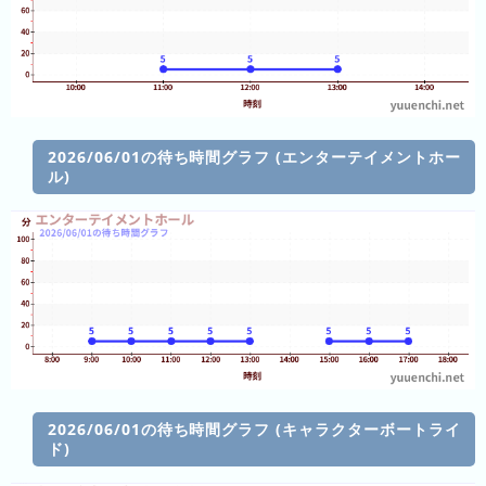
キ
ン
グ
去
年
の
2026/06/01の待ち時間グラフ (エンターテイメントホー
ル)
ラ
ン
キ
ン
グ
今
混
日
雑
2026/06/01の待ち時間グラフ (キャラクターボートライ
の
ラ
ド)
ラ
ン