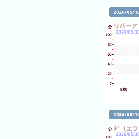
の
ラ
シ
ラ
ン
ョ
2026/0
ン
キ
ン
キ
ン
一
ン
グ
覧
グ
昨
日
の
ラ
ン
キ
ン
グ
2026/05
今
月
の
ラ