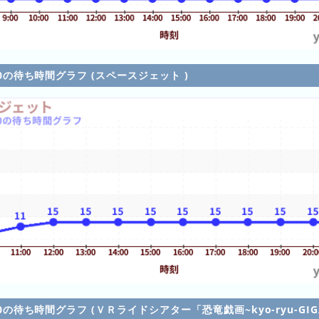
/10の待ち時間グラフ (スペースジェット )
/10の待ち時間グラフ (ＶＲライドシアター「恐竜戯画~kyo-ryu-GIGA