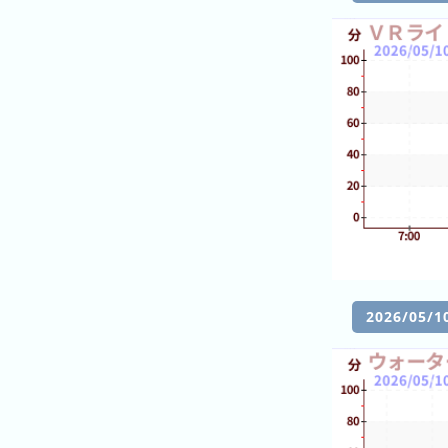
の
フ
混
雑
グ
ラ
フ
直
近
３
週
間
1
2026/0
日
前
2
日
前