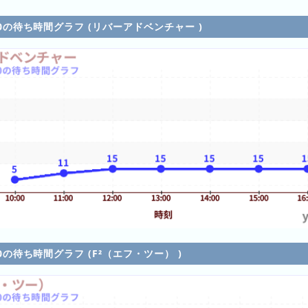
5/10の待ち時間グラフ (リバーアドベンチャー )
/10の待ち時間グラフ (F²（エフ・ツー） )