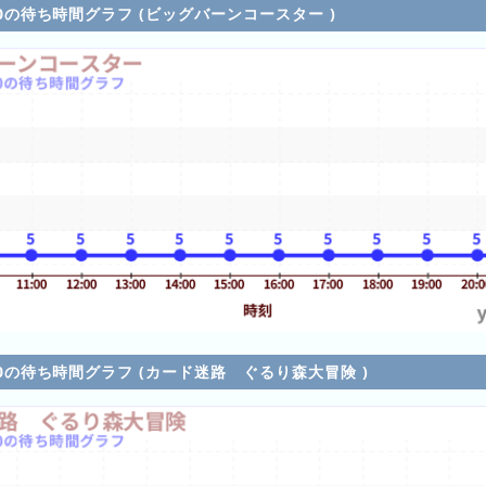
5/10の待ち時間グラフ (ビッグバーンコースター )
5/10の待ち時間グラフ (カード迷路 ぐるり森大冒険 )