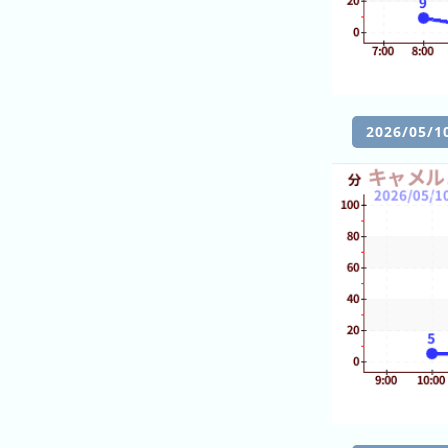
キ
ン
グ
去
年
2026/0
の
ラ
ン
キ
ン
グ
今
混
日
雑
の
ラ
ラ
ン