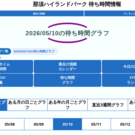
那須ハイランドパーク 待ち時間情報
過去の混雑
ランキン
2026/05/10の待ち時間グラフ
フ一覧
2026/05/10の待ち時間グラフ
ク
タイム
過去の混雑
今日の
時間
カレンダー
ｸｼｮﾝ
待ち時間
ｱﾄﾗ
覧
グラフ
ラン
とグ
ある月の日ごとグラ
ある年の月ごとグラ
あ
直近3週間グラフ
フ
フ
05/08
05/09
05/10
05/11
05/12