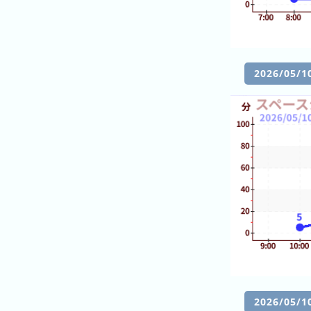
グ
去
年
の
2026/05
ラ
ン
キ
ン
グ
今
待
日
ち
こ
時
れ
間
ま
グ
で
2026/05
ラ