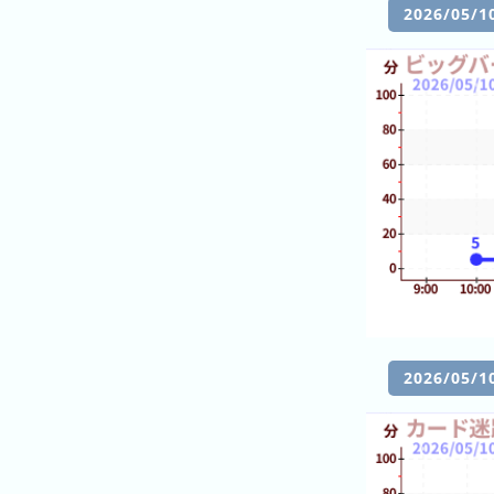
ン
キ
2026/0
キ
ン
ン
グ
グ
昨
日
の
ラ
ン
キ
ン
グ
今
2026/0
月
の
ラ
ン
キ