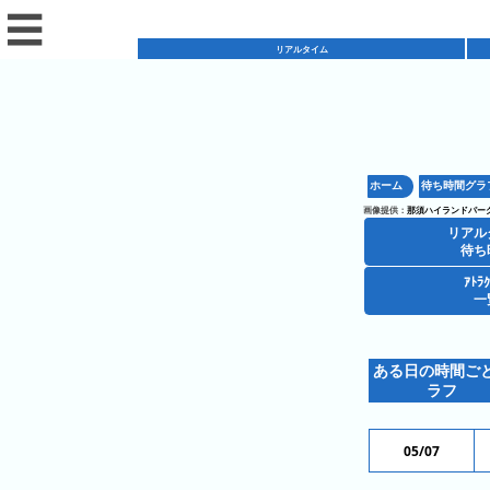
☰
リアルタイム
リ
ア
ホーム
待ち時間グラ
混
ル
画像提供：
那須ハイランドパー
雑
タ
リアル
混
カ
待ち
イ
雑
レ
ム
ｱﾄﾗ
レ
一
予
ン
待
ス
想
ダ
ち
シ
ト
カ
ー
時
ある日の時間ご
ョ
ラ
レ
間
ラフ
ア
ッ
ン
ン
ト
プ
一
ダ
今
人
05/07
ラ
一
覧
ー
日
気
ク
覧