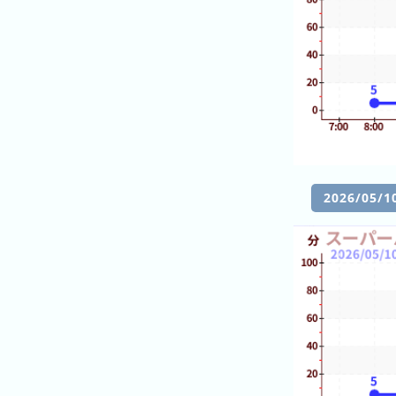
ン
グ
先
月
の
ラ
ン
キ
2026/05
ン
グ
今
年
の
ラ
ン
キ
ン