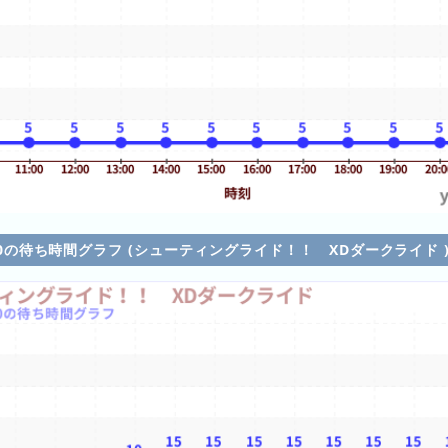
5/10の待ち時間グラフ (シューティングライド！！ XDダークライド 