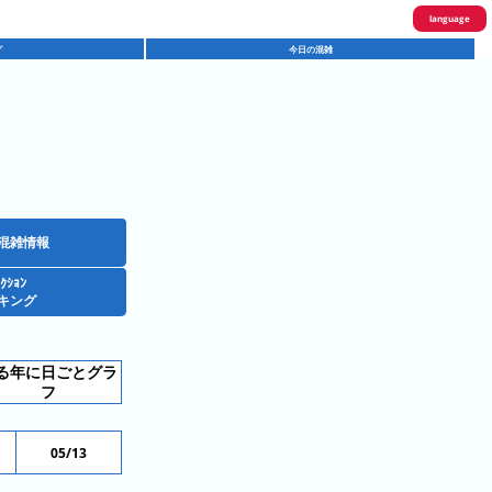
language
グ
今日の混雑
English
한국어
繁體中文
简体中文
ภาษาไทย
混雑情報
ｸｼｮﾝ
日本語
キング
る年に日ごとグラ
フ
05/13