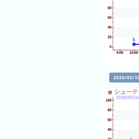
ン
キ
ン
グ
先
月
の
ラ
ン
キ
2026/0
ン
グ
今
年
の
ラ
ン