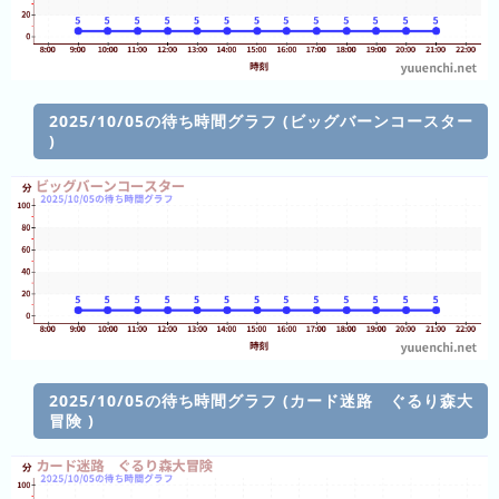
キ
ン
グ
去
2025/10/05の待ち時間グラフ (ビッグバーンコースター
年
)
の
ラ
ン
キ
ン
グ
今
混
2025/10/05の待ち時間グラフ (カード迷路 ぐるり森大
冒険 )
日
雑
の
ラ
ラ
ン