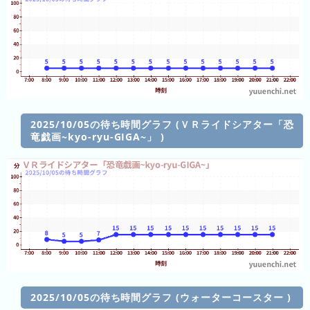
ン
グ
先
月
の
ラ
ン
2025/10/05の待ち時間グラフ (ＶＲライドシアター「恐
竜戯画~kyo-ryu-GIGA~」 )
キ
ン
グ
今
年
の
ラ
ン
キ
2025/10/05の待ち時間グラフ (ウォーターコースター )
ン