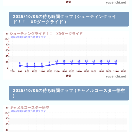
ン
キ
2025/10/05の待ち時間グラフ (シューティングライ
ン
ド！！ XDダークライド )
グ
先
月
の
ラ
ン
キ
ン
グ
2025/10/05の待ち時間グラフ (キャメルコースター悟空
)
今
年
の
ラ
ン