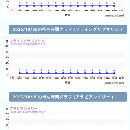
2025/10/05の待ち時間グラフ (フライングサブマリン )
2025/10/05の待ち時間グラフ (アラビアンメリー )