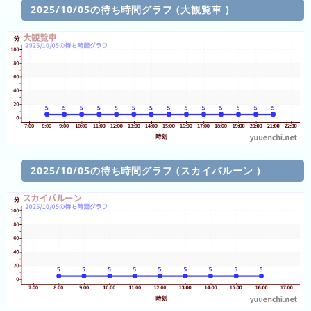
ス
2025/10/05の待ち時間グラフ (大観覧車 )
那
須
ハ
イ
ラ
ン
ド
パ
ー
2025/10/05の待ち時間グラフ (スカイバルーン )
ク
よ
み
う
り
ラ
ン