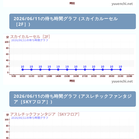
直
近
2026/06/11の待ち時間グラフ (スカイカルーセル
３
［2F］)
週
間
1
日
前
2
日
前
2026/06/11の待ち時間グラフ (アスレチックファンタジ
3
ア［SKYフロア］)
日
前
4
日