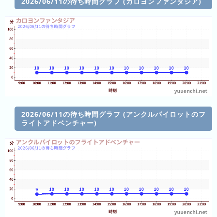
2026/06/11の待ち時間グラフ (カロヨンファンタジア)
ン
ン
ド
ク
集
東
京
ド
ー
ム
シ
テ
2026/06/11の待ち時間グラフ (アンクルパイロットのフ
ィ
ライトアドベンチャー)
ナ
ガ
シ
マ
ス
パ
ー