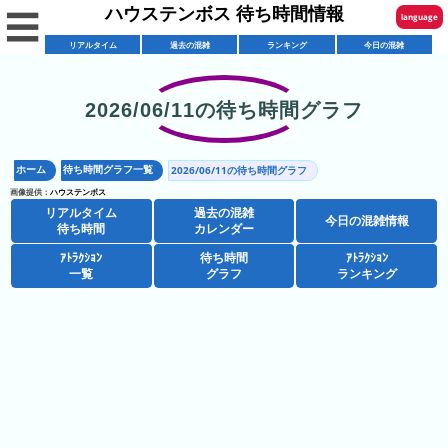
ハウステンボス 待ち時間情報
☰
language
リアルタイム
過去の混雑
ランキング
今日の混雑
English
한국어
2026/06/11の待ち時間グラフ
リ
繁體中文
ア
ホーム
待ち時間グラフ一覧
2026/06/11の待ち時間グラフ
简体中文
混
ル
画像提供：
ハウステンボス
雑
タ
リアルタイム
過去の混雑
ภาษาไทย
今日の混雑情報
混
カ
待ち時間
カレンダー
イ
雑
レ
ム
ｱﾄﾗｸｼｮﾝ
待ち時間
ｱﾄﾗｸｼｮﾝ
日本語
レ
一覧
グラフ
ランキング
予
ン
待
ス
想
ダ
ち
シ
ト
カ
ー
時
ョ
ラ
レ
間
ア
ッ
ン
ン
ト
プ
一
ダ
ハ
攻
ラ
一
覧
ー
ウ
略
ク
覧