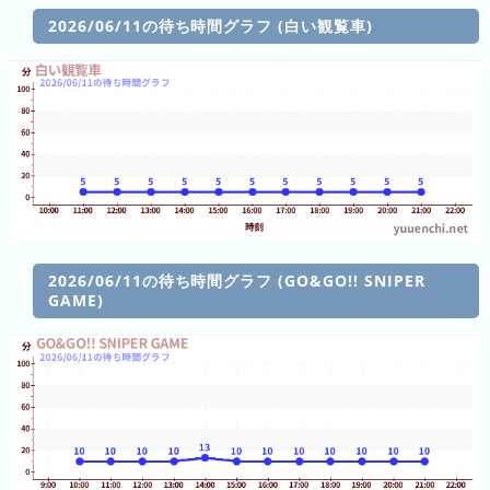
キ
2026/06/11の待ち時間グラフ (白い観覧車)
ン
グ
今
待
日
ち
こ
時
れ
間
ま
2026/06/11の待ち時間グラフ (GO&GO!! SNIPER
グ
GAME)
で
ラ
の
フ
混
雑
グ
ラ
フ