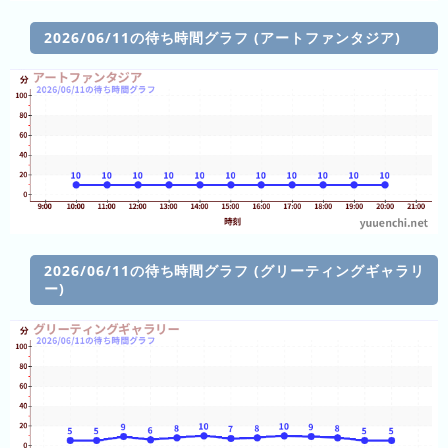
ラ
ン
2026/06/11の待ち時間グラフ (アートファンタジア)
ド
八
景
島
シ
ー
パ
ラ
ダ
2026/06/11の待ち時間グラフ (グリーティングギャラリ
イ
ー)
ス
那
須
ハ
イ
ラ