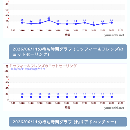
ラ
ン
キ
ン
グ
2026/06/11の待ち時間グラフ (ミッフィー＆フレンズの
ヨットセーリング)
今
混
日
雑
の
ラ
ラ
ン
ン
キ
キ
ン
ン
グ
グ
昨
2026/06/11の待ち時間グラフ (釣りアドべンチャー)
日