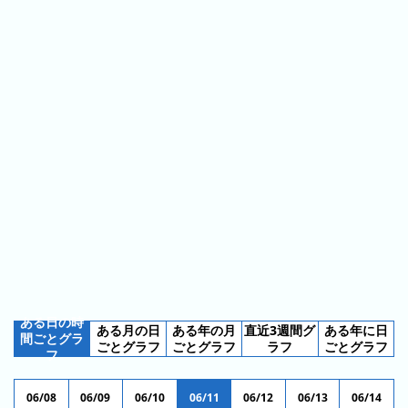
ス
ガ
シ
テ
イ
ョ
ン
ド
ン
ボ
一
ス
覧
と
は
今
人
日
気
の
ラ
ラ
ン
ン
キ
ある日の時
ある月の日
ある年の月
直近3週間グ
ある年に日
キ
ン
間ごとグラ
ごとグラフ
ごとグラフ
ラフ
ごとグラフ
フ
ン
グ
グ
06/08
06/09
06/10
06/11
06/12
06/13
06/14