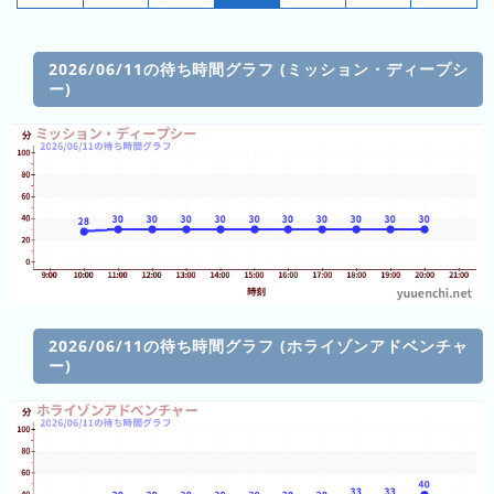
昨
日
の
2026/06/11の待ち時間グラフ (ミッション・ディープシ
ラ
ー)
ン
キ
ン
グ
今
月
の
ラ
ン
2026/06/11の待ち時間グラフ (ホライゾンアドベンチャ
ー)
キ
ン
グ
先
月