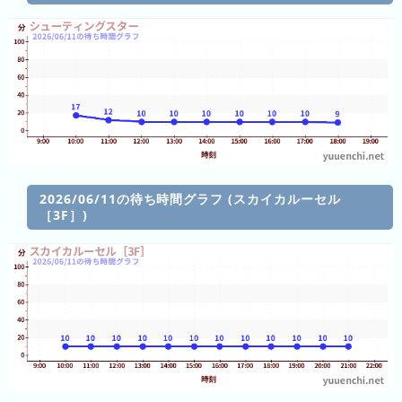
ン
キ
ン
グ
今
年
の
ラ
2026/06/11の待ち時間グラフ (スカイカルーセル
ン
［3F］)
キ
ン
グ
去
年
の
ラ
ン