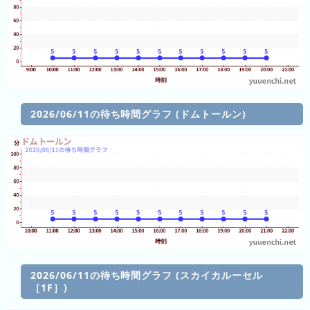
(日
ご
と)
2025
年
(日
ご
2026/06/11の待ち時間グラフ (ドムトールン)
と)
2024
年
(日
ご
と)
2023
年
2026/06/11の待ち時間グラフ (スカイカルーセル
(日
［1F］)
ご