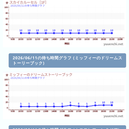
と)
待
ち
時
間
グ
ラ
フ
2026/06/11の待ち時間グラフ (ミッフィーのドリームス
一
トーリーブック)
覧
ピ
待
ュ
ち
ー
時
ロ
間
ラ
リ