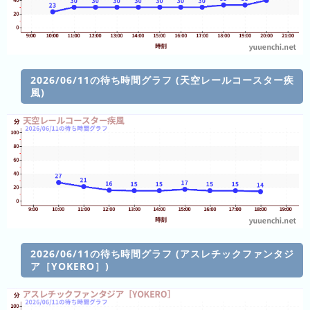
の
ラ
ン
キ
ン
2026/06/11の待ち時間グラフ (天空レールコースター疾
風)
グ
今
年
の
ラ
ン
キ
ン
グ
2026/06/11の待ち時間グラフ (アスレチックファンタジ
ア［YOKERO］)
去
年
の