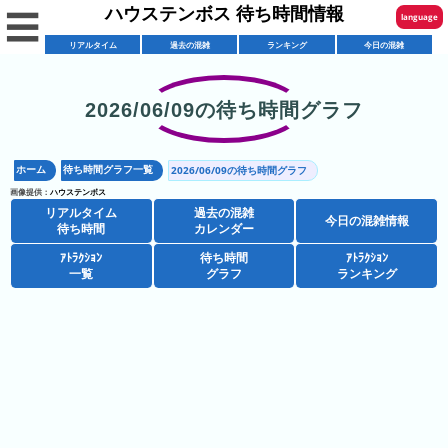
ハウステンボス 待ち時間情報
☰
language
リアルタイム
過去の混雑
ランキング
今日の混雑
English
한국어
2026/06/09の待ち時間グラフ
リ
繁體中文
ア
ホーム
待ち時間グラフ一覧
2026/06/09の待ち時間グラフ
简体中文
混
ル
画像提供：
ハウステンボス
雑
タ
リアルタイム
過去の混雑
ภาษาไทย
今日の混雑情報
混
カ
待ち時間
カレンダー
イ
雑
レ
ム
ｱﾄﾗｸｼｮﾝ
待ち時間
ｱﾄﾗｸｼｮﾝ
日本語
レ
一覧
グラフ
ランキング
予
ン
待
ス
想
ダ
ち
シ
ト
カ
ー
時
ョ
ラ
レ
間
ア
ッ
ン
ン
ト
プ
一
ダ
ハ
攻
ラ
一
覧
ー
ウ
略
ク
覧