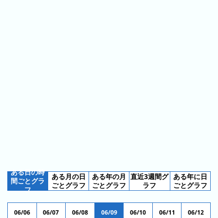
ス
ガ
シ
テ
イ
ョ
ン
ド
ン
ボ
一
ス
覧
と
は
今
人
日
気
の
ラ
ラ
ン
ン
キ
ある日の時
ある月の日
ある年の月
直近3週間グ
ある年に日
キ
ン
間ごとグラ
ごとグラフ
ごとグラフ
ラフ
ごとグラフ
フ
ン
グ
グ
06/06
06/07
06/08
06/09
06/10
06/11
06/12