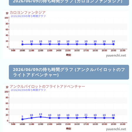
2026/06/09の待ち時間グラフ (カロヨンファンタジア)
ン
ン
ド
ク
集
東
京
ド
ー
ム
シ
テ
2026/06/09の待ち時間グラフ (アンクルパイロットのフ
ィ
ライトアドベンチャー)
ナ
ガ
シ
マ
ス
パ
ー