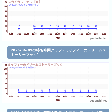
と)
待
ち
時
間
グ
ラ
フ
2026/06/09の待ち時間グラフ (ミッフィーのドリームス
一
トーリーブック)
覧
ピ
待
ュ
ち
ー
時
ロ
間
ラ
リ