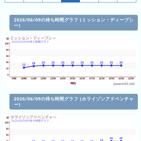
昨
日
の
2026/06/09の待ち時間グラフ (ミッション・ディープシ
ラ
ー)
ン
キ
ン
グ
今
月
の
ラ
ン
2026/06/09の待ち時間グラフ (ホライゾンアドベンチャ
ー)
キ
ン
グ
先
月