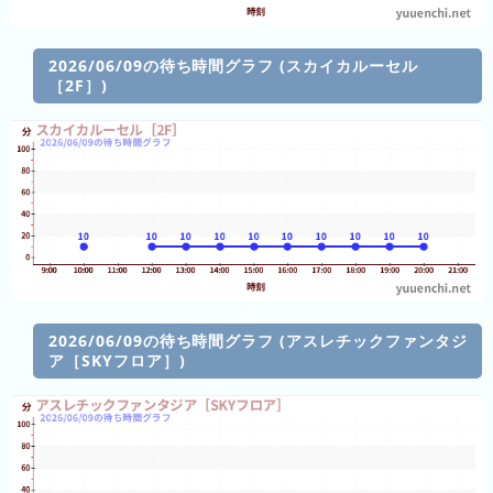
直
近
2026/06/09の待ち時間グラフ (スカイカルーセル
３
［2F］)
週
間
1
日
前
2
日
前
2026/06/09の待ち時間グラフ (アスレチックファンタジ
3
ア［SKYフロア］)
日
前
4
日