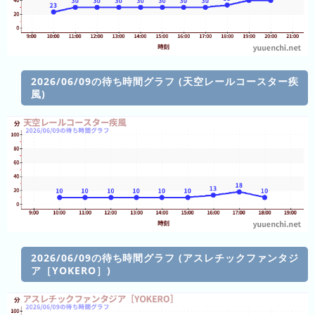
の
ラ
ン
キ
ン
2026/06/09の待ち時間グラフ (天空レールコースター疾
風)
グ
今
年
の
ラ
ン
キ
ン
グ
2026/06/09の待ち時間グラフ (アスレチックファンタジ
ア［YOKERO］)
去
年
の