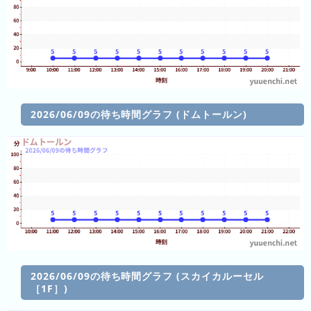
(日
ご
と)
2025
年
(日
ご
2026/06/09の待ち時間グラフ (ドムトールン)
と)
2024
年
(日
ご
と)
2023
年
2026/06/09の待ち時間グラフ (スカイカルーセル
(日
［1F］)
ご