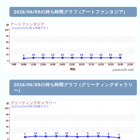
ラ
ン
2026/06/09の待ち時間グラフ (アートファンタジア)
ド
八
景
島
シ
ー
パ
ラ
ダ
2026/06/09の待ち時間グラフ (グリーティングギャラリ
イ
ー)
ス
那
須
ハ
イ
ラ