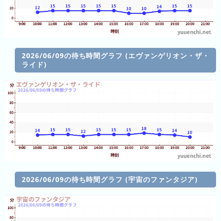
前
5
日
前
2026/06/09の待ち時間グラフ (エヴァンゲリオン・ザ・
ライド)
6
日
前
7
日
前
2026
年
(月
2026/06/09の待ち時間グラフ (宇宙のファンタジア)
ご
と)
2025