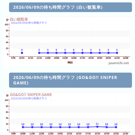
キ
2026/06/09の待ち時間グラフ (白い観覧車)
ン
グ
今
待
日
ち
こ
時
れ
間
ま
2026/06/09の待ち時間グラフ (GO&GO!! SNIPER
グ
GAME)
で
ラ
の
フ
混
雑
グ
ラ
フ