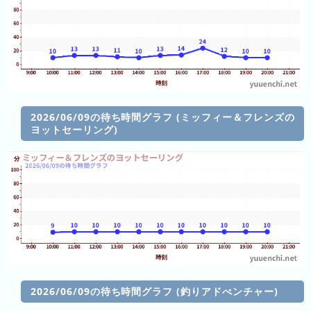
ラ
ン
キ
ン
グ
2026/06/09の待ち時間グラフ (ミッフィー＆フレンズの
ヨットセーリング)
今
混
日
雑
の
ラ
ラ
ン
ン
キ
キ
ン
ン
グ
グ
昨
2026/06/09の待ち時間グラフ (釣りアドべンチャー)
日