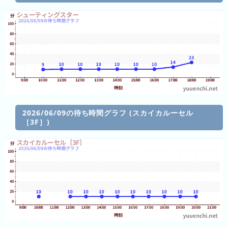
ン
キ
ン
グ
今
年
の
ラ
2026/06/09の待ち時間グラフ (スカイカルーセル
ン
［3F］)
キ
ン
グ
去
年
の
ラ
ン