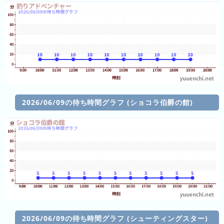
の
ラ
ン
キ
ン
グ
今
月
2026/06/09の待ち時間グラフ (ショコラ伯爵の館)
の
ラ
ン
キ
ン
グ
先
月
の
2026/06/09の待ち時間グラフ (シューティングスター)
ラ