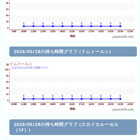
(日
ご
と)
2025
年
(日
ご
2026/05/28の待ち時間グラフ (ドムトールン)
と)
2024
年
(日
ご
と)
2023
年
2026/05/28の待ち時間グラフ (スカイカルーセル
(日
［1F］)
ご