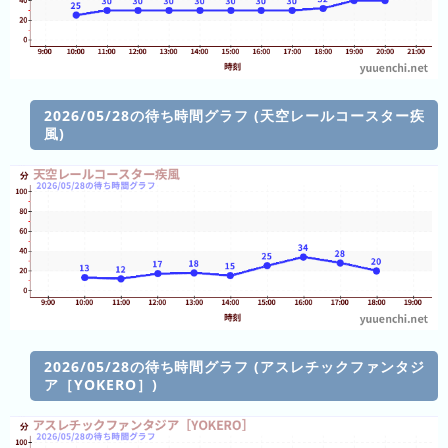
の
ラ
ン
キ
ン
2026/05/28の待ち時間グラフ (天空レールコースター疾
風)
グ
今
年
の
ラ
ン
キ
ン
グ
2026/05/28の待ち時間グラフ (アスレチックファンタジ
ア［YOKERO］)
去
年
の