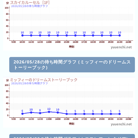
と)
待
ち
時
間
グ
ラ
フ
2026/05/28の待ち時間グラフ (ミッフィーのドリームス
一
トーリーブック)
覧
ピ
待
ュ
ち
ー
時
ロ
間
ラ
リ